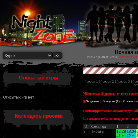
Ночная з
Игры > [
Новые игры
] [
История игр
Открытые игры
[ сезон 1 ]
[ сезон 2 ]
[ сезон 3 ]
[ с
сез
Женский день и его посл
Открытых игр нет
||
Задания
||
Бонусы (1)
||
Статисти
Расшифровка номеров заданий
Календарь проекта
Статистика в ходе игры
ID
Команда
1
2
8
Пираты
12:28
18:04
#1
+
#2
+