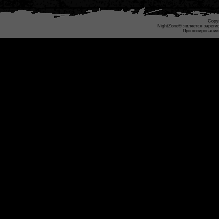
Copyr
NightZone® является зареги
При копировании