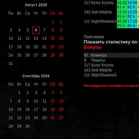
117
Культ Ктулху
08:32
29:09
Август 2026
#1
+
#2
+
162
Jedi kNights
15:10
12:35
Пн
Вт
Ср
Чт
Пт
Сб
Вс
#1
+
#2
+
111
NightShadowS
06:36
17:16
1
2
#1
+
#2
+
6
3
4
5
7
8
9
Пояснение
10
11
12
13
14
15
16
Показать статистику по
Бонусы
17
18
19
20
21
22
23
24
25
26
27
28
29
30
ID
Команда
8
Пираты
31
117
Культ Ктулху
162
Jedi kNights
111
NightShadowS
Сентябрь 2026
Пн
Вт
Ср
Чт
Пт
Сб
Вс
Расшифровка номеров бонусо
1
2
3
4
5
6
7
8
9
10
11
12
13
14
15
16
17
18
19
20
21
22
23
24
25
26
27
28
29
30