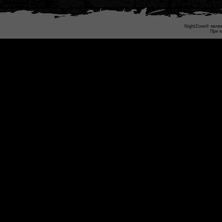
NightZone® являе
При к