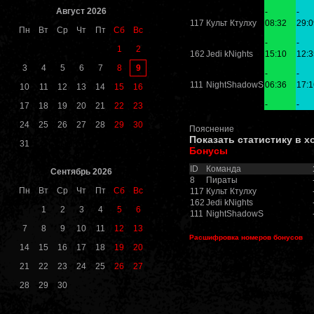
Август 2026
-
-
117
Культ Ктулху
08:32
29:0
Пн
Вт
Ср
Чт
Пт
Сб
Вс
-
-
1
2
162
Jedi kNights
15:10
12:3
9
3
4
5
6
7
8
-
-
111
NightShadowS
06:36
17:1
10
11
12
13
14
15
16
-
-
17
18
19
20
21
22
23
24
25
26
27
28
29
30
Пояснение
Показать статистику в х
31
Бонусы
ID
Команда
Сентябрь 2026
8
Пираты
Пн
Вт
Ср
Чт
Пт
Сб
Вс
117
Культ Ктулху
162
Jedi kNights
1
2
3
4
5
6
111
NightShadowS
7
8
9
10
11
12
13
Расшифровка номеров бонусов
14
15
16
17
18
19
20
21
22
23
24
25
26
27
28
29
30