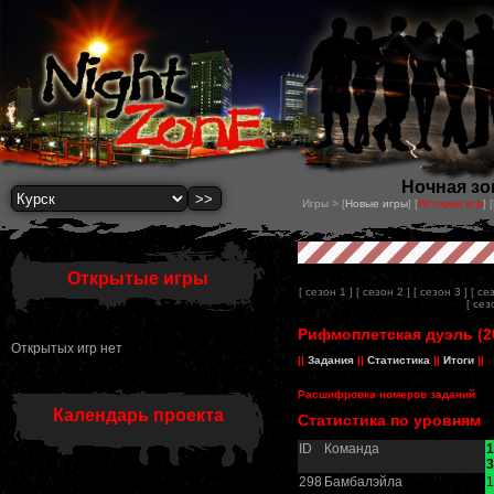
Ночная зон
Игры > [
Новые игры
] [
История игр
] [
Открытые игры
[ сезон 1 ]
[ сезон 2 ]
[ сезон 3 ]
[ се
[ сез
Рифмоплетская дуэль (26
Открытых игр нет
||
Задания
||
Статистика
||
Итоги
||
Расшифровка номеров заданий
Календарь проекта
Статистика по уровням
ID
Команда
1
3
298
Бамбалэйла
1