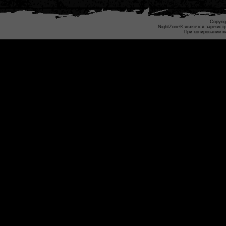
Copyrig
NightZone® является зарегист
При копировании м