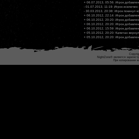
+ 06.07.2013, 05:56: Игрок добавлен
- 01.07.2013, 11:19: Игрок исключен
- 30.03.2013, 20:38: Игрок покинул 
+ 06.10.2012, 22:14: Игрок добавлен
+ 06.10.2012, 20:20: Игрок добавлен
+ 06.10.2012, 20:20: Игрок добавлен
+ 06.10.2012, 15:59: Игрок добавлен
+ 05.10.2012, 20:20: Капитан вернул
+ 05.10.2012, 20:20: Игрок добавлен
Copyrig
NightZone® является зарегист
При копировании м