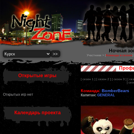
Ночная зон
Участники > [
Команды в сезоне
]
Профи
Открытые игры
[ сезон 1 ]
[ сезон 2 ]
[ сезон 3 ]
[ се
[ сез
Команда:
BomberBears
Открытых игр нет
Капитан:
GENERAL
Календарь проекта