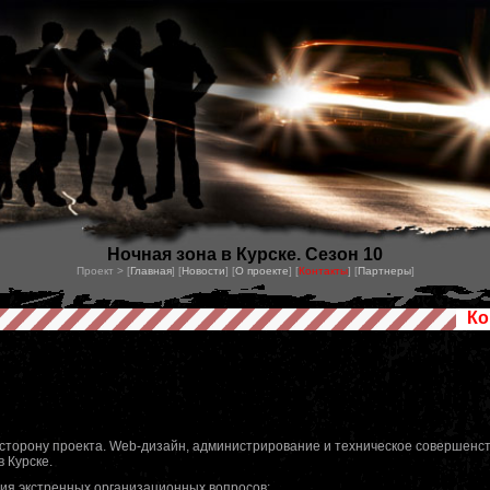
Ночная зона в Курске. Сезон 10
Проект > [
Главная
] [
Новости
] [
О проекте
] [
Контакты
] [
Партнеры
]
Ко
 сторону проекта. Web-дизайн, администрирование и техническое совершенс
в Курске.
я экстренных организационных вопросов: