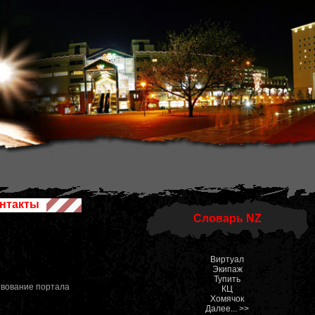
нтакты
Словарь NZ
Виртуал
Экипаж
Тупить
твование портала
КЦ
Хомячок
Далее... >>