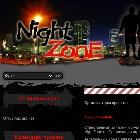
Открытые игры
Организаторы проекта:
Алексей aka Rulez
Открытых игр нет
Отвественный за техническую
NightZone.ru. Организация игр 
Календарь проекта
Телефонный номер для решени