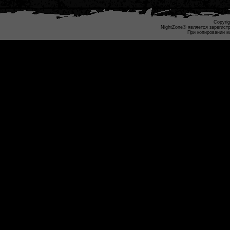
Copyrig
NightZone® является зарегист
При копировании м