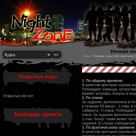
Ночная зон
Игры > [
Новые игры
] [
История игр
] [
Открытые игры
1. По общему времени
В качестве критерия оценки и
Побеждает команда, потративш
влияют штрафы, бонусы и корр
Открытых игр нет
2. По очкам
За задание, выполненное в теч
в течение 60 минут - 2 очка, в 
таймаута - 0 очков. Побеждае
Календарь проекта
очков. За задание выполненно
1 очко. Бонус также может бы
задания. В случае совпадения
3. По фактическому времени
В качестве критерия оценки и