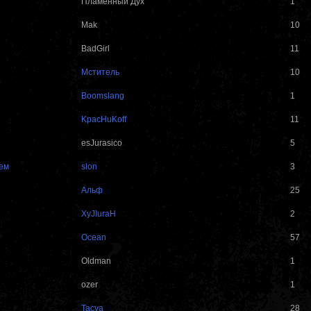
Пламенный Дух
1
Mak
10
BadGirl
11
Мститель
10
Boomslang
1
KpacHuKoff
11
esJurasico
5
ем
slon
3
Альф
25
XyJIuraH
2
Ocean
57
Oldman
1
ozer
1
Tacya
28