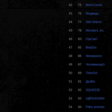
42
75
Mont Cervin
43
76
Медведы
44
77
Strit Shtorm
45
78
Monsters, Inc.
46
83
ГорСвет
47
85
BetaDix
48
86
Мнемонеги
49
87
Человекоид's
50
89
TimeOut
51
91
ДраВа
52
92
SQUEEZE
53
93
АДРЕНАЛИН
54
94
Filthy animals