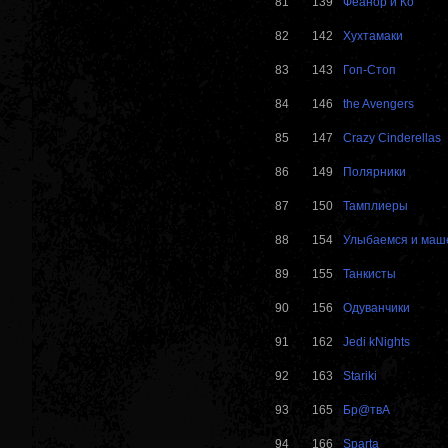
81
139
Феанор и Ко
82
142
Хухтамаки
83
143
Гоп-Стоп
84
146
the Avengers
85
147
Crazy Cinderellas
86
149
Полярники
87
150
Тамплиеры
88
154
Улыбаемся и маш
89
155
Танкисты
90
156
Одуванчики
91
162
Jedi kNights
92
163
Stariki
93
165
Бр@твА
94
166
Sparta