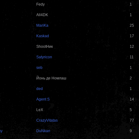
Fedy
1
All4DK
1
MariKa
25
Kaskad
17
ShootНик
12
Satyricon
11
seb
1
Йонь де Номлаш
2
ded
1
Agent S
14
LеX
5
CrazyVitatas
77
ny
DuNkan
9