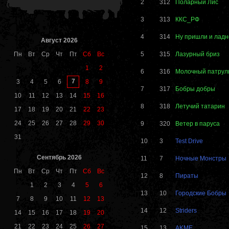
2
312
Поларный Лис
3
313
ККС_РФ
4
314
Ну пришли и ладн
Август 2026
Пн
Вт
Ср
Чт
Пт
Сб
Вс
5
315
Лазурный бриз
1
2
6
316
Молочный патрул
7
3
4
5
6
8
9
7
317
Бобры добры
10
11
12
13
14
15
16
8
318
Летучий татарин
17
18
19
20
21
22
23
24
25
26
27
28
29
30
9
320
Ветер в паруса
31
10
3
Test Drive
Сентябрь 2026
11
7
Ночные Монстры
Пн
Вт
Ср
Чт
Пт
Сб
Вс
12
8
Пираты
1
2
3
4
5
6
13
10
Городские Бобры
7
8
9
10
11
12
13
14
12
Striders
14
15
16
17
18
19
20
21
22
23
24
25
26
27
15
13
AKME