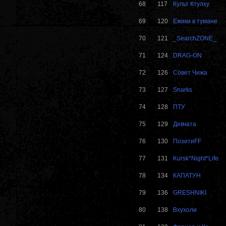
68
117
Культ Ктулху
69
120
Ежики в тумане
70
121
_SearchZONE_
71
124
DRAG-ON
72
126
Совет Чижа
73
127
Snarks
74
128
ПТУ
75
129
Девчата
76
130
ПозитиFF
77
131
Kursk*Night*Life
78
134
КАПАТУН
79
136
GRESHNIKI
80
138
Вхухоли