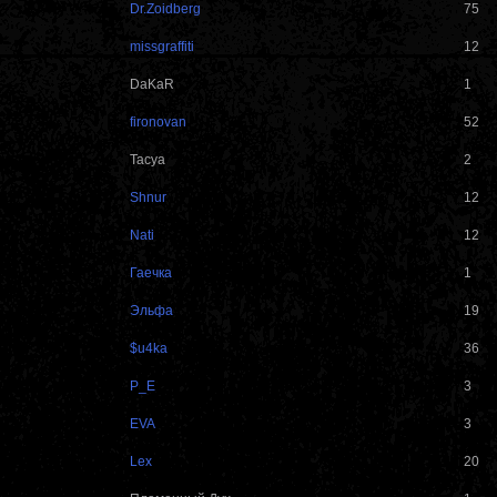
Dr.Zoidberg
75
missgraffiti
12
DaKaR
1
fironovan
52
Tacya
2
Shnur
12
Nati
12
Гаечка
1
Эльфа
19
$u4ka
36
P_E
3
EVA
3
Lex
20