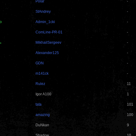
Polar
-
StAndrey
-
о
Admin_1cki
-
ComLine-PR-01
-
ь
MikhailSergeev
-
Alexander125
-
GDN
-
m141ck
-
Rulez
11
Igor A100
1
tata
101
amazing
100
DuNkаn
9
Shadоw
10