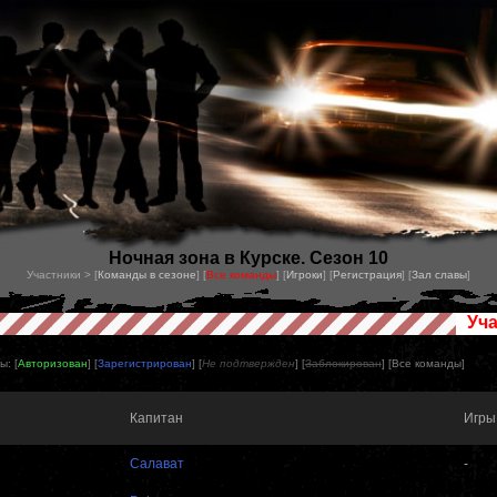
Ночная зона в Курске. Сезон 10
Участники > [
Команды в сезоне
] [
Все команды
] [
Игроки
] [
Регистрация
] [
Зал славы
]
Уч
ы: [
Авторизован
] [
Зарегистрирован
] [
Не подтвержден
] [
Заблокирован
] [
Все команды
]
Капитан
Игры
Салават
-