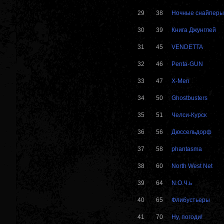
29
38
Ночные снайперы
30
39
Книга Джунглей
31
45
VENDETTA
32
46
Penta-GUN
33
47
X-Men
34
50
Ghostbusters
35
51
Челси-Курск
36
56
Дюссельдорф
37
58
phantasma
38
60
North West Net
39
64
N.O.Ч.ь
40
65
Флибустьеры
41
70
Ну, погоди!