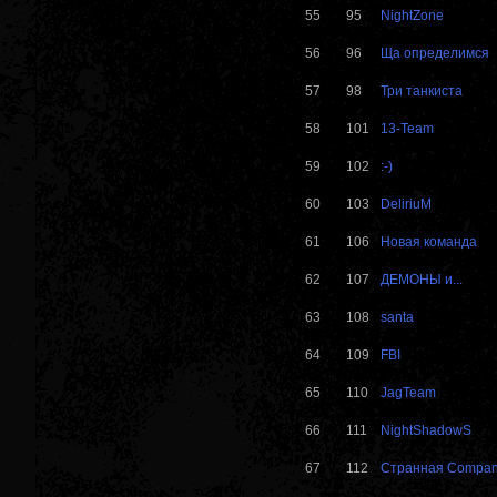
55
95
NightZone
56
96
Ща определимся
57
98
Три танкиста
58
101
13-Team
59
102
:-)
60
103
DeliriuM
61
106
Новая команда
62
107
ДЕМОНЫ и...
63
108
santa
64
109
FBI
65
110
JagTeam
66
111
NightShadowS
67
112
Странная Compa