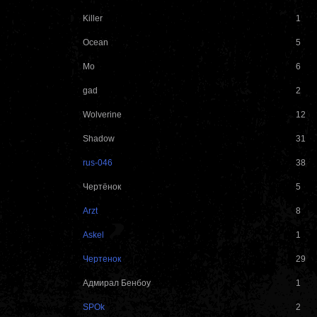
Killer
1
Ocean
5
Mo
6
gad
2
Wolverine
12
Shadow
31
rus-046
38
Чертёнок
5
Arzt
8
Askel
1
Чертенок
29
Адмирал Бенбоу
1
SPOk
2