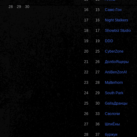
28
29
30
16
15
Само-Гон
17
16
Night Stalkers
18
17
Showbiz Studio
19
19
DDD
20
25
CyberZone
21
26
ДолбоЯщеры
22
27
AniBenZonA!
23
28
Matterhorn
24
29
South Park
25
30
GallaДранцы
26
33
Сволочи
27
36
ШпиЁны
28
37
буржуи