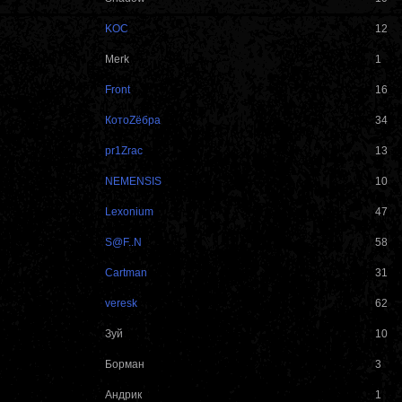
KOC
12
Merk
1
Front
16
КотоZёбра
34
pr1Zrac
13
NEMENSIS
10
Lexonium
47
S@F..N
58
Cartman
31
veresk
62
Зуй
10
Борман
3
Андрик
1