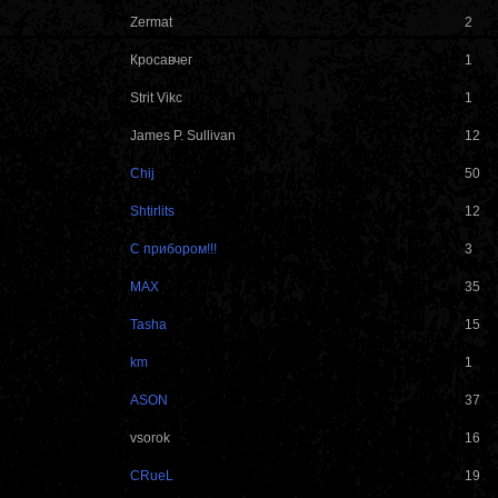
Zermat
2
Кросавчег
1
Strit Vikc
1
James P. Sullivan
12
Chij
50
Shtirlits
12
С прибором!!!
3
MAX
35
Tasha
15
km
1
ASON
37
vsоrok
16
CRueL
19