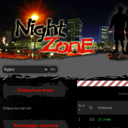
Открытые игры
Статус
N п/
ID
Команда
Открытых игр нет
п
1
311
1С и мы
Календарь проекта