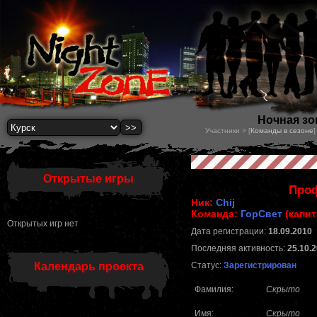
Ночная зон
Участники > [
Команды в сезоне
]
Открытые игры
Проф
Ник:
Chij
Команда:
ГорСвет
(капит
Открытых игр нет
Дата регистрации:
18.09.2010
Последняя активность:
25.10.2
Календарь проекта
Статус:
Зарегистрирован
Фамилия:
Скрыто
Имя:
Скрыто