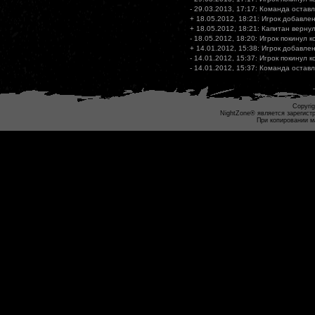
- 29.03.2013, 17:17: Команда остав
+ 18.05.2012, 18:21: Игрок добавлен
+ 18.05.2012, 18:21: Капитан вернул
- 18.05.2012, 18:20: Игрок покинул 
+ 14.01.2012, 15:38: Игрок добавлен
- 14.01.2012, 15:37: Игрок покинул 
- 14.01.2012, 15:37: Команда остав
Copyrig
NightZone® является зарегист
При копировании м