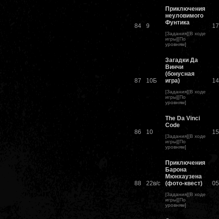
Приключения
неуловимого
Фунтика
84
9
17
[
Задания
][
В ходе
игры
][
По
уровням
]
Загадки Да
Винчи
(бонусная
87
10Б
игра)
14
[
Задания
][
В ходе
игры
][
По
уровням
]
The Da Vinci
Code
86
10
15
[
Задания
][
В ходе
игры
][
По
уровням
]
Приключения
Барона
Мюнхаузена
88
22в/с
(фото-квест)
05
[
Задания
][
В ходе
игры
][
По
уровням
]