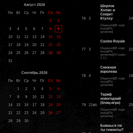
Август 2026
Шерлок
Холмс и
Пн
Вт
Ср
Чт
Пт
Сб
Вс
Секрет
76
2
Ктулху
24
1
2
[
Задания
][
В ходе
9
3
4
5
6
7
8
игры
][
По
уровням
]
10
11
12
13
14
15
16
Casino Royale
17
18
19
20
21
22
23
[
Задания
][
В ходе
77
3
21
игры
][
По
24
25
26
27
28
29
30
уровням
][
Отзывы
:
1
2
]
31
Снежная
королева
Сентябрь 2026
78
4
19
[
Задания
][
В ходе
Пн
Вт
Ср
Чт
Пт
Сб
Вс
игры
][
По
уровням
]
1
2
3
4
5
6
Тариф
7
8
9
10
11
12
13
новогодний
(блиц-игра)
14
15
16
17
18
19
20
79
21в/с
25
[
Задания
][
В ходе
21
22
23
24
25
26
27
игры
][
По
уровням
]
28
29
30
Боишься ли
ты темноты?