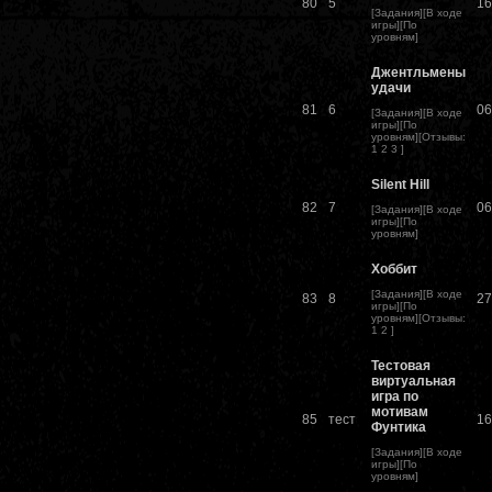
80
5
16
[
Задания
][
В ходе
игры
][
По
уровням
]
Джентльмены
удачи
81
6
06
[
Задания
][
В ходе
игры
][
По
уровням
][
Отзывы
:
1
2
3
]
Silent Hill
82
7
06
[
Задания
][
В ходе
игры
][
По
уровням
]
Хоббит
[
Задания
][
В ходе
83
8
27
игры
][
По
уровням
][
Отзывы
:
1
2
]
Тестовая
виртуальная
игра по
мотивам
85
тест
16
Фунтика
[
Задания
][
В ходе
игры
][
По
уровням
]