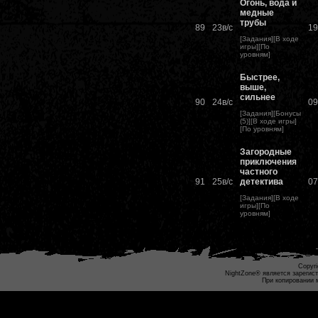
Огонь, вода и
медные
трубы
89
23в/c
19
[
Задания
][
В ходе
игры
][
По
уровням
]
Быстрее,
выше,
сильнее
90
24в/c
09
[
Задания
][
Бонусы
(5)
][
В ходе игры
]
[
По уровням
]
Загородные
приключения
частного
91
25в/с
детектива
07
[
Задания
][
В ходе
игры
][
По
уровням
]
Copyri
NightZone® является зарегис
При копировании 