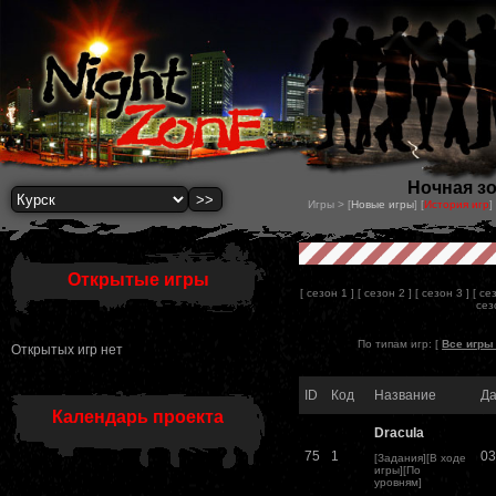
Ночная зо
Игры > [
Новые игры
] [
История игр
] 
Открытые игры
[ сезон 1 ]
[ сезон 2 ]
[ сезон 3 ]
[ се
сез
По типам игр: [
Все игры 
Открытых игр нет
ID
Код
Название
Да
Календарь проекта
Dracula
75
1
03
[
Задания
][
В ходе
игры
][
По
уровням
]