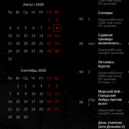
(7)
][
В ходе игры
]
[
По уровням
]
Август 2026
Пн
Вт
Ср
Чт
Пт
Сб
Вс
Солярис
93
1
[
Задания
][
Бонусы
1
2
(1)
][
В ходе игры
]
[
По уровням
]
9
3
4
5
6
7
8
Сдвигая
10
11
12
13
14
15
16
границы
возможного...
17
18
19
20
21
22
23
95
тест
[
Задания
][
В ходе
24
25
26
27
28
29
30
игры
][
По уровням
]
31
Летопись
Курска
Сентябрь 2026
94
2
[
Задания
][
Бонусы
(9)
][
В ходе игры
]
Пн
Вт
Ср
Чт
Пт
Сб
Вс
[
По уровням
]
[
Отзывы
:
1
]
1
2
3
4
5
6
Морской бой –
7
8
9
10
11
12
13
Городские
бобры против
27в/
14
15
16
17
18
19
20
96
всех!
с
21
22
23
24
25
26
27
[
Задания
][
В ходе
игры
][
По уровням
]
28
29
30
День хомячка
(или Дежавю-2)