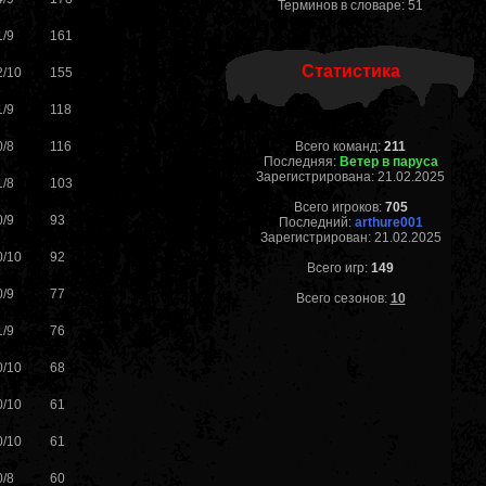
Терминов в словаре: 51
1/9
161
Статистика
2/10
155
1/9
118
0/8
116
Всего команд:
211
Последняя:
Ветер в паруса
Зарегистрирована: 21.02.2025
1/8
103
Всего игроков:
705
0/9
93
Последний:
arthure001
Зарегистрирован: 21.02.2025
0/10
92
Всего игр:
149
0/9
77
Всего сезонов:
10
1/9
76
0/10
68
0/10
61
0/10
61
0/8
60