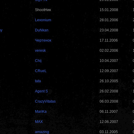
ShootНик
15.01.2008
Lexonium
28.01.2006
ny
DuNkan
23.04.2008
Чертенок
17.11.2006
veresk
02.02.2006
Chij
10.04.2007
CRueL
12.09.2007
tata
26.10.2005
Agent S
26.02.2008
CrazyVitatas
06.03.2008
MariKa
06.11.2007
MAX
12.06.2007
amazing
03.11.2005