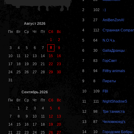
2
102
:-)
3
27
AniBenZonA!
Август 2026
4
112
Странная Compa
Пн
Вт
Ср
Чт
Пт
Сб
Вс
1
2
5
64
N.O.Ч.ь
8
3
4
5
6
7
9
6
30
GallaДранцы
10
11
12
13
14
15
16
7
83
ГорСвет
17
18
19
20
21
22
23
8
94
Filthy animals
24
25
26
27
28
29
30
31
9
8
Пираты
10
109
FBI
Сентябрь 2026
Пн
Вт
Ср
Чт
Пт
Сб
Вс
11
111
NightShadowS
1
2
3
4
5
6
12
98
Три танкиста
7
8
9
10
11
12
13
13
87
Человекоид's
14
15
16
17
18
19
20
14
10
Городские Бобры
21
22
23
24
25
26
27