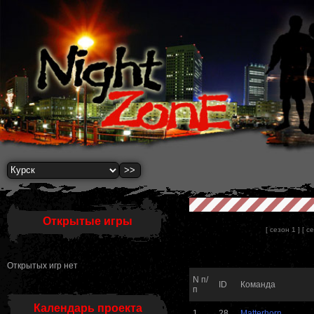
Открытые игры
[ сезон 1 ]
[ с
Открытых игр нет
N п/
ID
Команда
п
Календарь проекта
1
28
Matterhorn