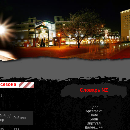
 сезона
Словарь NZ
 ]
Щорс
Артефакт
Поле
Побед/
Рейтинг
Боян
игр
Виртуал
Далее... >>
4/9
178