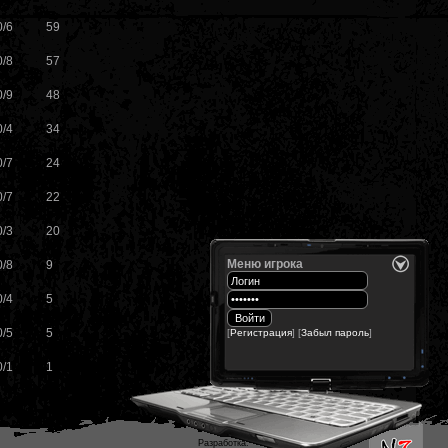
0/6
59
0/8
57
0/9
48
0/4
34
0/7
24
0/7
22
0/3
20
Меню игрока
0/8
9
0/4
5
0/5
5
[
Регистрация
] [
Забыл пароль
]
0/1
1
Разработка: