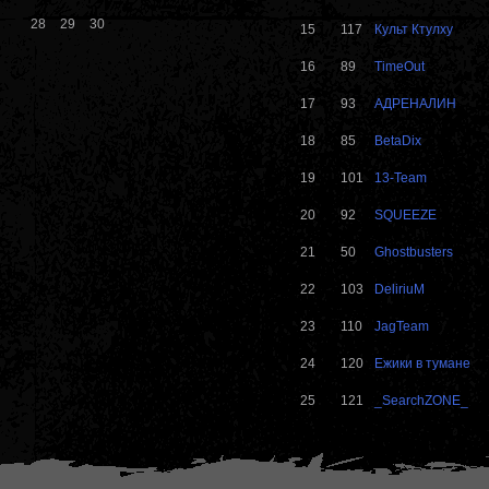
28
29
30
15
117
Культ Ктулху
16
89
TimeOut
17
93
АДРЕНАЛИН
18
85
BetaDix
19
101
13-Team
20
92
SQUEEZE
21
50
Ghostbusters
22
103
DeliriuM
23
110
JagTeam
24
120
Ежики в тумане
25
121
_SearchZONE_