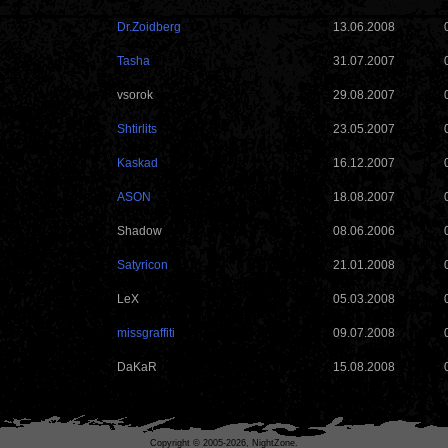
Dr.Zoidberg
13.06.2008
Tasha
31.07.2007
vsоrok
29.08.2007
Shtirlits
23.05.2007
Kaskad
16.12.2007
ASON
18.08.2007
Shadow
08.06.2006
Satyricon
21.01.2008
LеX
05.03.2008
missgraffiti
09.07.2008
DaKaR
15.08.2008
Copyright © 2005-2026, NightZone.