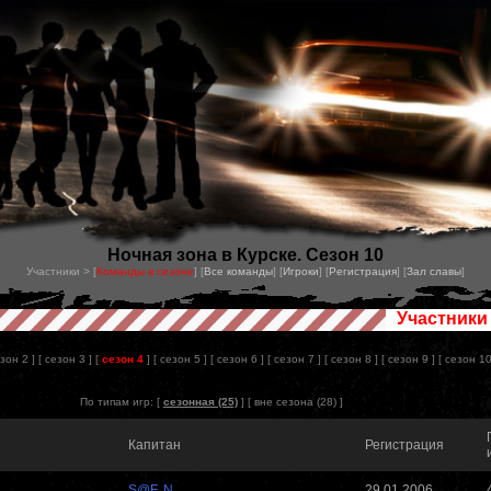
Ночная зона в Курске. Сезон 10
Участники > [
Команды в сезоне
] [
Все команды
] [
Игроки
] [
Регистрация
] [
Зал славы
]
Участники
езон 2 ]
[ сезон 3 ]
[
сезон 4
]
[ сезон 5 ]
[ сезон 6 ]
[ сезон 7 ]
[ сезон 8 ]
[ сезон 9 ]
[ сезон 10
По типам игр: [
сезонная (25)
] [
вне сезона (28)
]
Капитан
Регистрация
S@F..N
29.01.2006