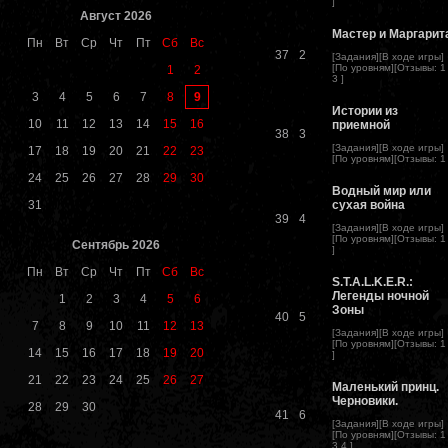
]
Август 2026
Мастер и Маргарит
Пн
Вт
Ср
Чт
Пт
Сб
Вс
37
2
[
Задания
][
В ходе игры
]
[
По уровням
][
Отзывы
:
1
1
2
3
]
9
3
4
5
6
7
8
Истории из
10
11
12
13
14
15
16
приемной
38
3
[
Задания
][
В ходе игры
]
17
18
19
20
21
22
23
[
По уровням
][
Отзывы
:
1
24
25
26
27
28
29
30
Водный мир или
31
сухая война
39
4
[
Задания
][
В ходе игры
]
[
По уровням
][
Отзывы
:
1
Сентябрь 2026
]
Пн
Вт
Ср
Чт
Пт
Сб
Вс
S.T.A.L.K.E.R.:
Легенды ночной
1
2
3
4
5
6
Зоны
40
5
7
8
9
10
11
12
13
[
Задания
][
В ходе игры
]
[
По уровням
][
Отзывы
:
1
14
15
16
17
18
19
20
]
21
22
23
24
25
26
27
Маленький принц.
Черновики.
28
29
30
41
6
[
Задания
][
В ходе игры
]
[
По уровням
][
Отзывы
:
1
3
4
]