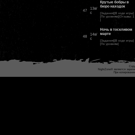
Крутые бобры в
бюро находок
13в/
47
с
[
Задания
][
В ходе игры
]
[
По уровням
][
Отзывы
:
1
]
Ночь в тоскливом
марте
14в/
48
с
[
Задания
][
В ходе игры
]
[
По уровням
]
Copy
NightZone® является зареги
При копировании