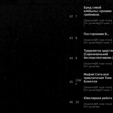
Бред сивой
коббылы: хроники
грибников.
42
7
[
Задания
][
В ходе игры
]
[
По уровням
][
Отзывы
:
1
]
Посторонним В...
43
8
[
Задания
][
В ходе игры
]
[
По уровням
][
Отзывы
:
1
Тридевятое царств
(Сиреневенький
бесперспективняк-
44
9
[
Задания
][
В ходе игры
]
[
По уровням
]
Мафия Сити или
приключения Тони
12в/
Бонелли
45
с
[
Задания
][
В ходе игры
]
[
По уровням
][
Отзывы
:
1
Ювелирная работа
46
10
[
Задания
][
В ходе игры
]
[
По уровням
]