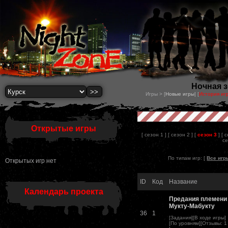
Ночная з
Игры > [
Новые игры
] [
История иг
Открытые игры
[ сезон 1 ]
[ сезон 2 ]
[
сезон 3
]
[ 
се
По типам игр: [
Все игр
Открытых игр нет
ID
Код
Название
Календарь проекта
Предания племени
Мукту-Мабукту
36
1
[
Задания
][
В ходе игры
]
[
По уровням
][
Отзывы
:
1