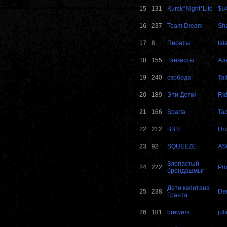
15
131
Kursk*Night*Life
$u
16
237
Team Dream
Sh
17
8
Пираты
tat
18
155
Танкисты
Ал
19
240
свобода
Tail
20
189
Эти Детки
Rid
21
166
Sparta
Ta
22
212
ВВП
Dr
23
92
SQUEEZE
AS
Злопастый
24
222
Pri
брондашмыг
Дети капитана
25
238
De
Гранта
26
181
brewers
juli