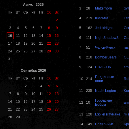
Август 2026
3
28
Matterhorn
S@
Пн
Вт
Ср
Чт
Пт
Сб
Вс
4
219
Шельма
Le
1
2
3
4
5
6
7
8
9
5
162
Jedi kNights
Oc
10
11
12
13
14
15
16
6
111
NightShadowS
Cra
17
18
19
20
21
22
23
7
51
Челси-Курск
rus
24
25
26
27
28
29
30
8
210
BomberBears
GE
31
9
124
DRAG-ON
fir
Сентябрь 2026
Педальные
Пн
Вт
Ср
Чт
Пт
Сб
Вс
10
214
Ru
пони
1
2
3
4
5
6
11
235
Nacht Legion
Ko
7
8
9
10
11
12
13
Городские
14
15
16
17
18
19
20
12
10
am
Бобры
21
22
23
24
25
26
27
13
120
Ежики в тумане
mis
28
29
30
14
149
Полярники
Kp