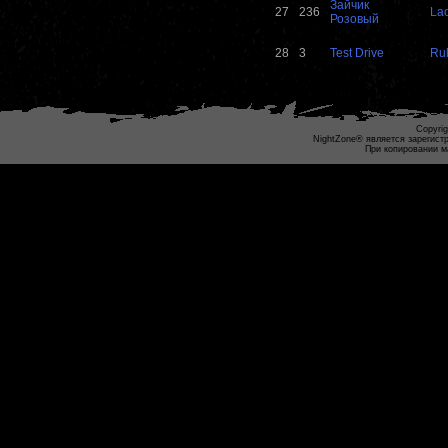
Зайчик
27
236
La
Розовый
28
3
Test Drive
Ru
Copyrig
NightZone® является зарегист
При копировании м