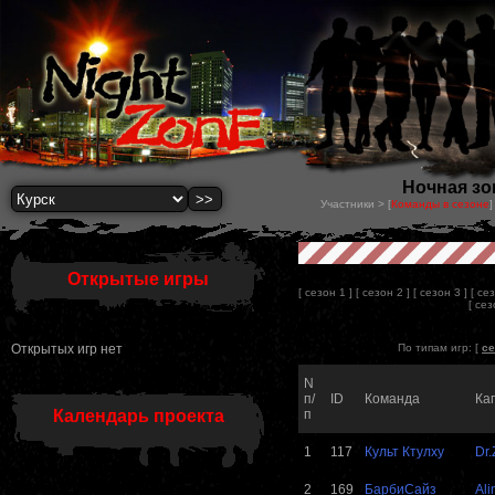
Ночная зон
Участники > [
Команды в сезоне
]
Открытые игры
[ сезон 1 ]
[ сезон 2 ]
[ сезон 3 ]
[ се
[ сез
Открытых игр нет
По типам игр: [
се
N
п/
ID
Команда
Ка
Календарь проекта
п
1
117
Культ Ктулху
Dr.
2
169
БарбиСайз
Ali