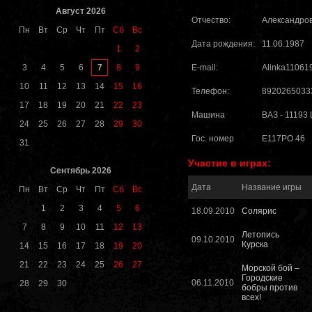
Август 2026
Отчество:
Александро
Пн
Вт
Ср
Чт
Пт
Сб
Вс
Дата рождения:
11.06.1987
1
2
7
3
4
5
6
8
9
E-mail:
Alinka11061
10
11
12
13
14
15
16
Телефон:
8920265033
17
18
19
20
21
22
23
Машина
ВАЗ - 11193
24
25
26
27
28
29
30
Гос. номер
E117PO 46
31
Участие в играх:
Сентябрь 2026
Дата
Название игры
Пн
Вт
Ср
Чт
Пт
Сб
Вс
1
2
3
4
5
6
18.09.2010
Солярис
7
8
9
10
11
12
13
Летопись
09.10.2010
Курска
14
15
16
17
18
19
20
21
22
23
24
25
26
27
Морской бой –
Городские
06.11.2010
28
29
30
бобры против
всех!