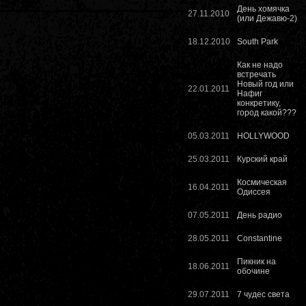
День хомячка
27.11.2010
(или Дежавю-2)
18.12.2010
South Park
Как не надо
встречать
Новый год или
22.01.2011
Нафиг
конкретику,
город какой???
05.03.2011
HOLLYWOOD
25.03.2011
Курский край
Космическая
16.04.2011
Одиссея
07.05.2011
День радио
28.05.2011
Constantine
Пикник на
18.06.2011
обочине
29.07.2011
7 чудес света