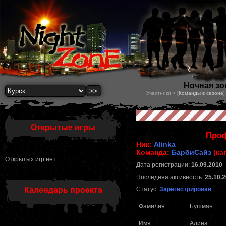
Ночная зон
Участники > [
Команды в сезоне
]
Открытые игры
Проф
Ник:
Alinka
Команда:
БарбиСайз
(ка
Открытых игр нет
Дата регистрации:
16.09.2010
Последняя активность:
25.10.2
Календарь проекта
Статус:
Зарегистрирован
Фамилия:
Бушман
Имя:
Алина