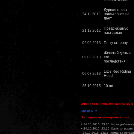
Дурная голова
24.11.2012
ногам покоя не
дает
Предсказамус
21.12.2012
настрадал
02.02.2013
По ту сторону...
Женский день и
09.03.2013
его
последствия
Little Red Riding
06.07.2013
Hood
25.10.2015
10 лет
Игрок также числится капитаном в
Овощаки Ж
Последние перемещения игрока:
+ 24.10.2015, 23:16: Игрок добавлен
+ 24.10.2015, 23:16: Капитан вернул
- 24.10.2015, 23:16: Команда остав