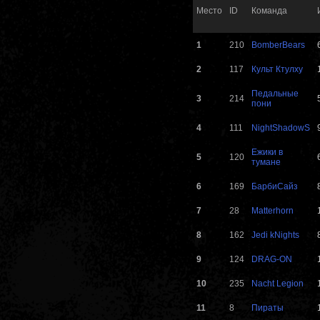
Место
ID
Команда
1
210
BomberBears
2
117
Культ Ктулху
Педальные
3
214
пони
4
111
NightShadowS
Ежики в
5
120
тумане
6
169
БарбиСайз
7
28
Matterhorn
8
162
Jedi kNights
9
124
DRAG-ON
10
235
Nacht Legion
11
8
Пираты