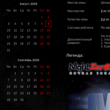
Мастер игры:
Шель
Август 2026
Пн
Вт
Ср
Чт
Пт
Сб
Вс
Мастерство:
9
из 1
1
2
Качество игры:
8.0
из 
9
3
4
5
6
7
8
Система рейтинга:
По об
10
11
12
13
14
15
16
На эт
17
18
19
20
21
22
23
Дополнительный
1. Ул
реквизит:
2. Че
24
25
26
27
28
29
30
3. Ещ
31
Легенда:
Сентябрь 2026
Пн
Вт
Ср
Чт
Пт
Сб
Вс
1
2
3
4
5
6
7
8
9
10
11
12
13
14
15
16
17
18
19
20
21
22
23
24
25
26
27
28
29
30