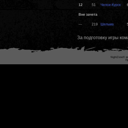
12
51
Челси-Курск
Вне зачета
---
219
Шельма
За подготовку игры ко
NightZone® яв
Пр