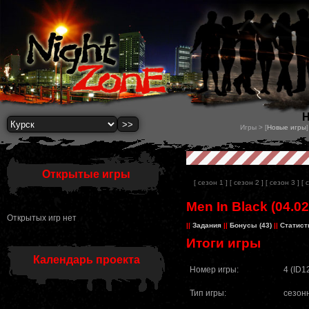
Н
Игры > [
Новые игры
]
Открытые игры
[ сезон 1 ]
[ сезон 2 ]
[ сезон 3 ]
[ 
Men In Black (04.02
Открытых игр нет
||
Задания
||
Бонусы (43)
||
Статист
Итоги игры
Календарь проекта
Номер игры:
4 (ID1
Тип игры:
сезон