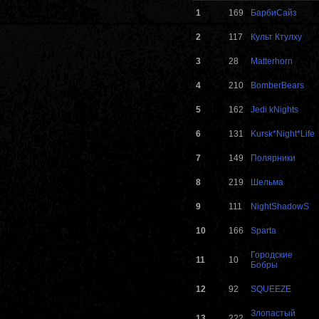
1
169
БарбиСайз
2
117
Культ Ктулху
3
28
Matterhorn
4
210
BomberBears
5
162
Jedi kNights
6
131
Kursk*Night*Life
7
149
Полярники
8
219
Шельма
9
111
NightShadowS
10
166
Sparta
Городские
11
10
Бобры
12
92
SQUEEZE
Злопастый
13
222