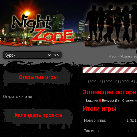
Игры > [
Новые игр
Открытые игры
[ сезон 1 ]
[ сезон 2 ]
[ сезон 3 ]
Зловещие истории
Открытых игр нет
||
Задания
||
Бонусы (3)
||
Статисти
Итоги игры
Календарь проекта
Номер игры:
1 (ID1
Тип игры:
сезон