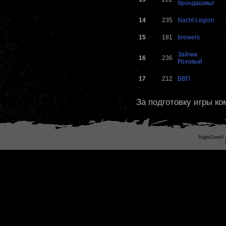
брондашмыг
14
235
Nacht Legion
15
181
brewers
Зайчик
16
236
Розовый
17
212
ВВП
За подготовку игры к
NightZone® 