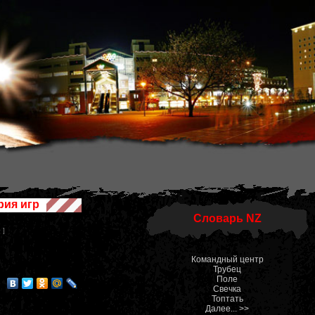
рия игр
Словарь NZ
 ]
Командный центр
Трубец
Поле
Свечка
Топтать
Далее... >>