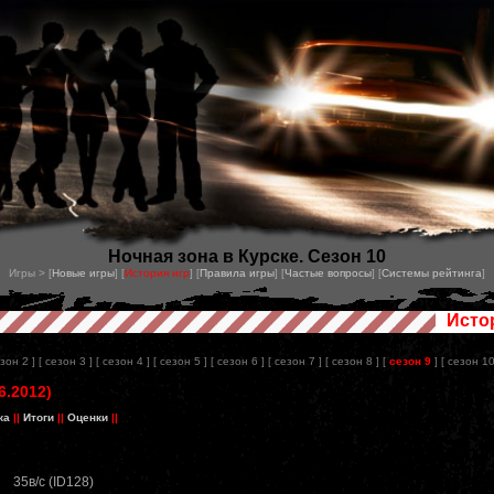
Ночная зона в Курске. Сезон 10
Игры > [
Новые игры
] [
История игр
] [
Правила игры
] [
Частые вопросы
] [
Системы рейтинга
]
Исто
езон 2 ]
[ сезон 3 ]
[ сезон 4 ]
[ сезон 5 ]
[ сезон 6 ]
[ сезон 7 ]
[ сезон 8 ]
[
сезон 9
]
[ сезон 10
6.2012)
ка
||
Итоги
||
Оценки
||
35в/с (ID128)