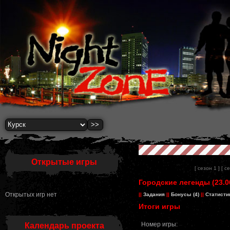
Открытые игры
[ сезон 1 ]
[ с
Городские легенды (23.0
Открытых игр нет
||
Задания
||
Бонусы (4)
||
Статисти
Итоги игры
Номер игры:
Календарь проекта