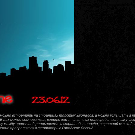
х можно встретить на страницах толстых журналов, а можно услышать в 
В них можно сомневаться, верить или … стать их непосредственным учас
 между привычной реальностью и странной, а иногда, страшной сказкой. 
метно превратятся в территорию Городских Легенд!