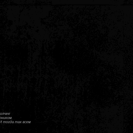
толчее
тником.
И тогда так всем