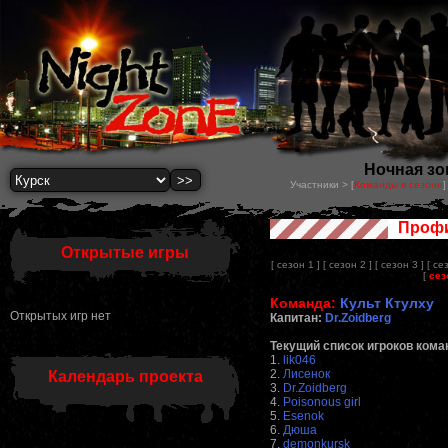
Ночная зон
Участники > [
Команды в сезоне
]
Профи
Открытые игры
[ сезон 1 ]
[ сезон 2 ]
[ сезон 3 ]
[ се
[
сез
Команда:
Культ Ктулху
Открытых игр нет
Капитан:
Dr.Zoidberg
Текущий список игроков кома
1.
lik046
2.
Лисенок
Календарь проекта
3.
Dr.Zoidberg
4.
Poisonous girl
5.
Esenok
6.
Дюша
7.
demonkursk