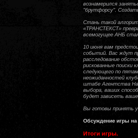
вознамерился занять
"брутфорсу". Создат
Стань такой алгори
«ТРАНСТЕКСТ» превра
всемогущее АНБ ста
10 июня вам предст
событий. Вас ждут пр
расследование обстоя
рискованные поиски 
следующего по пятам
неожиданностей клубо
штабе Агентства На
выбора, ваших спосо
будет зависеть ваше
Вы готовы принять 
Обсуждение игры на
Итоги игры.