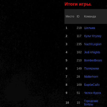
Итоги игры.
Место
ID
Команда
1
219
Шельма
2
117
Культ Ктулху
3
235
Nacht Legion
4
162
Jedi kNights
5
210
BomberBears
6
149
Полярники
7
28
Matterhorn
8
169
БарбиСайз
9
51
Челси-Курск
Городские
10
10
Бобры