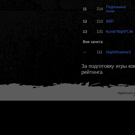
Педальные
11
214
пони
12
212
ВВП
13
131
Kursk*Night*Life
Вне зачета
---
111
NightShadowS
За подготовку игры к
рейтинга
NightZone® я
П