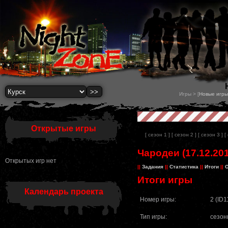
Игры > [
Новые игры
Открытые игры
[ сезон 1 ]
[ сезон 2 ]
[ сезон 3 ]
[
Чародеи (17.12.201
Открытых игр нет
||
Задания
||
Статистика
||
Итоги
||
О
Итоги игры
Календарь проекта
Номер игры:
2 (ID1
Тип игры:
сезон