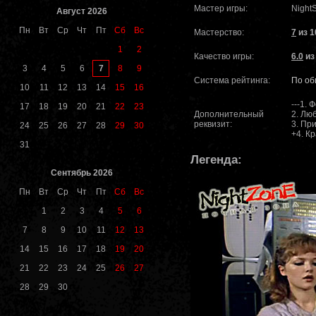
Мастер игры:
Night
Август 2026
Пн
Вт
Ср
Чт
Пт
Сб
Вс
Мастерство:
7
из 1
1
2
Качество игры:
6.0
из
7
3
4
5
6
8
9
Система рейтинга:
По об
10
11
12
13
14
15
16
---1. 
17
18
19
20
21
22
23
Дополнительный
2. Лю
реквизит:
3. Пр
24
25
26
27
28
29
30
+4. К
31
Легенда:
Сентябрь 2026
Пн
Вт
Ср
Чт
Пт
Сб
Вс
1
2
3
4
5
6
7
8
9
10
11
12
13
14
15
16
17
18
19
20
21
22
23
24
25
26
27
28
29
30