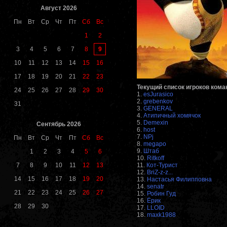
Август 2026
Пн
Вт
Ср
Чт
Пт
Сб
Вс
1
2
9
3
4
5
6
7
8
10
11
12
13
14
15
16
17
18
19
20
21
22
23
Текущий список игроков кома
24
25
26
27
28
29
30
1.
esJurasico
2.
grebenkov
31
3.
GENERAL
4.
Атипичный хомячок
5.
Demexin
Сентябрь 2026
6.
host
7.
NPj
Пн
Вт
Ср
Чт
Пт
Сб
Вс
8.
megapo
9.
Штаб
1
2
3
4
5
6
10.
Ritkoff
7
8
9
10
11
12
13
11.
Кот-Турист
12.
BriZ-z-z...
14
15
16
17
18
19
20
13.
Настасья Филипповна
14.
senatr
21
22
23
24
25
26
27
15.
Робин Гуд
16.
Ёрик
28
29
30
17.
LLOID
18.
maxk1988