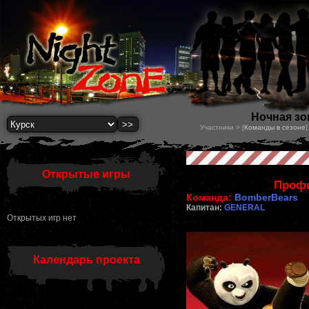
Ночная зон
Участники > [
Команды в сезоне
]
Открытые игры
Проф
Команда:
BomberBears
Капитан:
GENERAL
Открытых игр нет
Календарь проекта