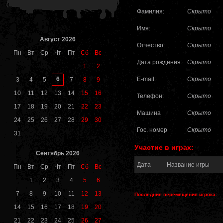
Фамилия:
Скрыто
Имя:
Скрыто
Август 2026
Отчество:
Скрыто
Пн
Вт
Ср
Чт
Пт
Сб
Вс
Дата рождения:
Скрыто
1
2
E-mail:
Скрыто
6
3
4
5
7
8
9
10
11
12
13
14
15
16
Телефон:
Скрыто
17
18
19
20
21
22
23
Машина
Скрыто
24
25
26
27
28
29
30
Гос. номер
Скрыто
31
Участие в играх:
Сентябрь 2026
Дата
Название игры
Пн
Вт
Ср
Чт
Пт
Сб
Вс
1
2
3
4
5
6
7
8
9
10
11
12
13
Последние перемещения игрока:
14
15
16
17
18
19
20
21
22
23
24
25
26
27