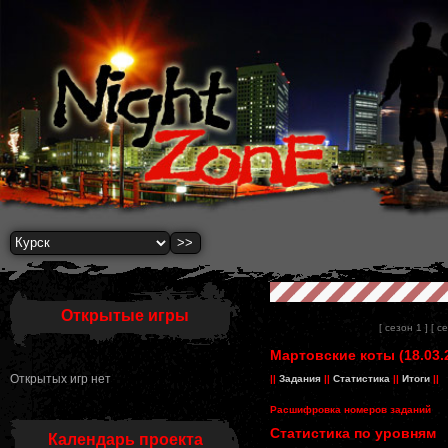
Открытые игры
[ сезон 1 ]
[ с
Мартовские коты (18.03.
Открытых игр нет
||
Задания
||
Статистика
||
Итоги
||
Расшифровка номеров заданий
Статистика по уровням
Календарь проекта