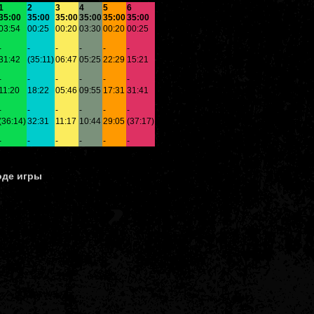
1
2
3
4
5
6
35:00
35:00
35:00
35:00
35:00
35:00
03:54
00:25
00:20
03:30
00:20
00:25
-
-
-
-
-
-
31:42
(35:11)
06:47
05:25
22:29
15:21
-
-
-
-
-
-
11:20
18:22
05:46
09:55
17:31
31:41
-
-
-
-
-
-
(36:14)
32:31
11:17
10:44
29:05
(37:17)
-
-
-
-
-
-
оде игры