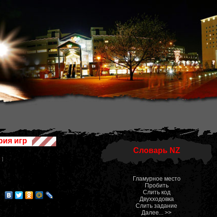
рия игр
Словарь NZ
0
]
Гламурное место
Пробить
Слить код
Двухходовка
Слить задание
Далее... >>