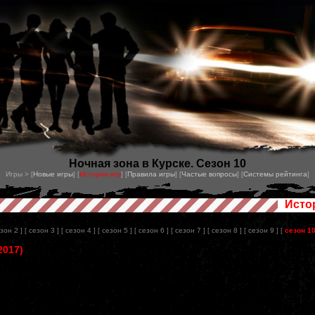
Ночная зона в Курске. Сезон 10
Игры > [
Новые игры
] [
История игр
] [
Правила игры
] [
Частые вопросы
] [
Системы рейтинга
]
Исто
езон 2 ]
[ сезон 3 ]
[ сезон 4 ]
[ сезон 5 ]
[ сезон 6 ]
[ сезон 7 ]
[ сезон 8 ]
[ сезон 9 ]
[
сезон 1
2017)