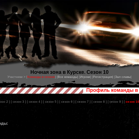
Ночная зона в Курске. Сезон 10
Участники > [
Команды в сезоне
] [
Все команды
] [
Игроки
] [
Регистрация
] [
Зал славы
]
Профиль команды в 
езон 2 ]
[ сезон 3 ]
[ сезон 4 ]
[ сезон 5 ]
[ сезон 6 ]
[ сезон 7 ]
[ сезон 8 ]
[ сезон 9 ]
[
сезон 1
нды: