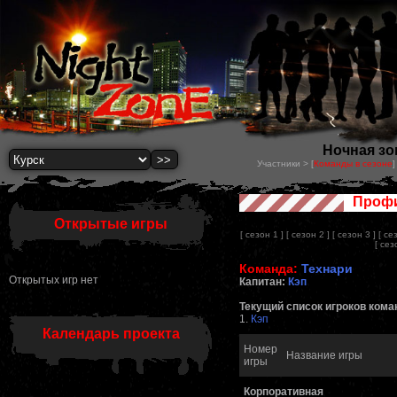
Ночная зон
Участники > [
Команды в сезоне
]
Профи
Открытые игры
[ сезон 1 ]
[ сезон 2 ]
[ сезон 3 ]
[ се
[ сез
Команда:
Технари
Открытых игр нет
Капитан:
Кэп
Текущий список игроков кома
1.
Кэп
Календарь проекта
Номер
Название игры
игры
Корпоративная