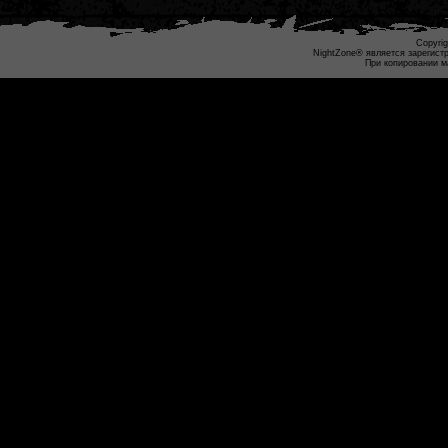
Copyrig
NightZone® является зарегист
При копировании м