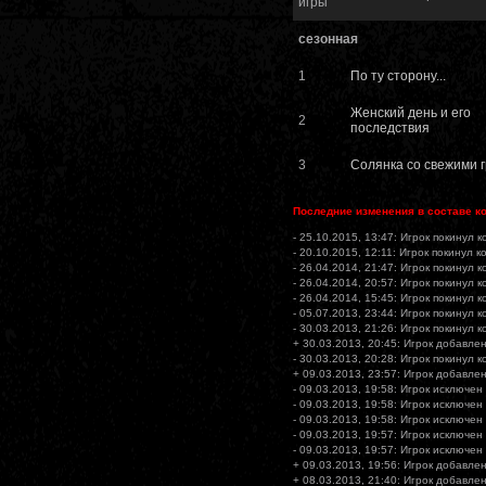
игры
сезонная
1
По ту сторону...
Женский день и его
2
последствия
3
Солянка со свежими 
Последние изменения в составе к
- 25.10.2015, 13:47: Игрок покинул 
- 20.10.2015, 12:11: Игрок покинул 
- 26.04.2014, 21:47: Игрок покинул 
- 26.04.2014, 20:57: Игрок покинул 
- 26.04.2014, 15:45: Игрок покинул 
- 05.07.2013, 23:44: Игрок покинул 
- 30.03.2013, 21:26: Игрок покинул 
+ 30.03.2013, 20:45: Игрок добавлен
- 30.03.2013, 20:28: Игрок покинул 
+ 09.03.2013, 23:57: Игрок добавлен
- 09.03.2013, 19:58: Игрок исключен
- 09.03.2013, 19:58: Игрок исключен
- 09.03.2013, 19:58: Игрок исключен
- 09.03.2013, 19:57: Игрок исключен
- 09.03.2013, 19:57: Игрок исключен
+ 09.03.2013, 19:56: Игрок добавлен
+ 08.03.2013, 21:40: Игрок добавлен