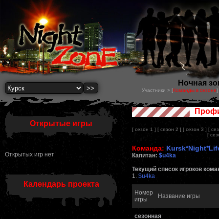
Ночная зон
Участники > [
Команды в сезоне
]
Профи
Открытые игры
[ сезон 1 ]
[ сезон 2 ]
[ сезон 3 ]
[ се
[ сез
Команда:
Kursk*Night*Lif
Открытых игр нет
Капитан:
$u4ka
Текущий список игроков кома
1.
$u4ka
Календарь проекта
Номер
Название игры
игры
сезонная