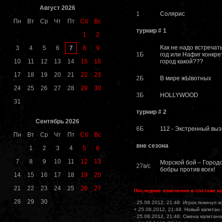
Август 2026
1
Солярис
Пн
Вт
Ср
Чт
Пт
Сб
Вс
турнир # 1
1
2
Как не надо встречат
7
3
4
5
6
8
9
1Б
год или Нафиг конкре
10
11
12
13
14
15
16
город какой???
17
18
19
20
21
22
23
2Б
В мире жЫвотных
24
25
26
27
28
29
30
3Б
HOLLYWOOD
31
турнир # 2
Сентябрь 2026
6Б
112 - Экстренный выз
Пн
Вт
Ср
Чт
Пт
Сб
Вс
вне сезона
1
2
3
4
5
6
7
8
9
10
11
12
13
Морской бой – Город
27в/с
бобры против всех!
14
15
16
17
18
19
20
21
22
23
24
25
26
27
Последние изменения в составе к
28
29
30
- 25.08.2012, 21:48: Игрок покинул 
+ 25.08.2012, 21:48: Новый капитан
- 25.08.2012, 21:48: Смена капитана