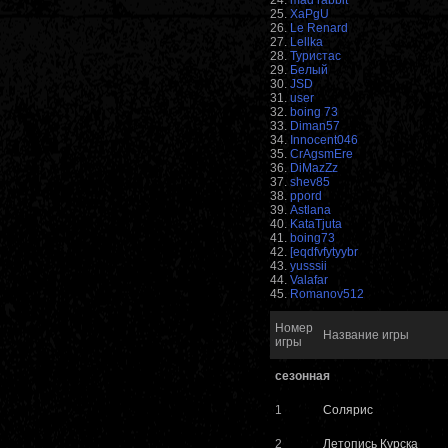
24.
mad rabbit
25.
XaPgU
26.
Le Renard
27.
Lellka
28.
Туристас
29.
Белый
30.
JSD
31.
user
32.
boing 73
33.
Diman57
34.
Innocent046
35.
CrAgsmEre
36.
DiMazZz
37.
shev85
38.
ppord
39.
Astlana
40.
KataTjuta
41.
boing73
42.
[eqdfvfytyybr
43.
yusssii
44.
Valafar
45.
Romanov512
Номер
Название игры
игры
сезонная
1
Солярис
2
Летопись Курска