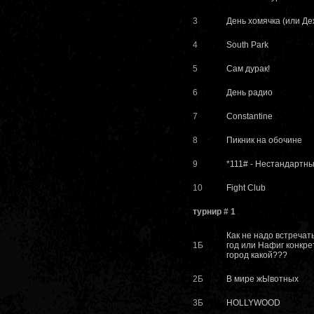
3
День хомячка (или Де
4
South Park
5
Сам дурак!
6
День радио
7
Constantine
8
Пикник на обочине
9
*111# - Нестандартны
10
Fight Club
турнир # 1
Как не надо встречат
1Б
год или Нафиг конкре
город какой???
2Б
В мире жЫвотных
3Б
HOLLYWOOD