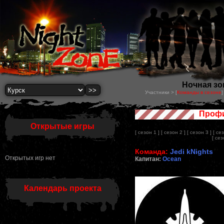
Ночная зон
Участники > [
Команды в сезоне
]
Профи
Открытые игры
[ сезон 1 ]
[ сезон 2 ]
[ сезон 3 ]
[ се
[ сез
Команда:
Jedi kNights
Открытых игр нет
Капитан:
Ocean
Календарь проекта