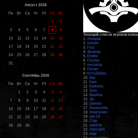
Август 2026
Пн
Вт
Ср
Чт
Пт
Сб
Вс
1
2
8
3
4
5
6
7
9
Текущий список игроков кома
10
11
12
13
14
15
16
1.
zhewlak
2.
miridin
17
18
19
20
21
22
23
3.
Гога
4.
Феанор
24
25
26
27
28
29
30
5.
Dmitrii
6.
Choma
31
7.
mezoksa
8.
Ocean
9.
КотоZёбра
Сентябрь 2026
10.
Ikar
11.
Sam
Пн
Вт
Ср
Чт
Пт
Сб
Вс
12.
Kathrein
13.
Sem
1
2
3
4
5
6
14.
Basilisa
15.
Jkr
7
8
9
10
11
12
13
16.
Demon
17.
Лaveranda
14
15
16
17
18
19
20
18.
ilmarranen
19.
pal-18
21
22
23
24
25
26
27
20.
Chip
21.
сирота
28
29
30
22.
Sidorytsh
23.
intur