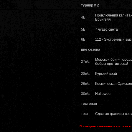
турнир # 2
Приключения капита
4Б
Врунгеля
5Б
7 чудес света
6Б
112 - Экстренный выз
вне сезона
Морской бой – Город
27в/с
бобры против всех!
28в/с
Курский край
29в/с
Космическая Одиссея
30в/с
Halloween
тестовая
тест
Сдвигая границы возм
Последние изменения в составе к