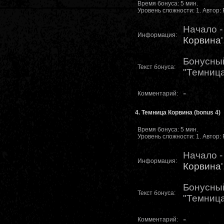
Время бонуса: 5 мин.
Уровень сложности: 1. Автор: R
Начало -
Информация:
Корвина
Бонусный
Текст бонуса:
"Темница
-
Комментарий:
4. Темница Корвина (bonus 4)
Время бонуса: 5 мин.
Уровень сложности: 1. Автор: R
Начало -
Информация:
Корвина
Бонусный
Текст бонуса:
"Темница
-
Комментарий: