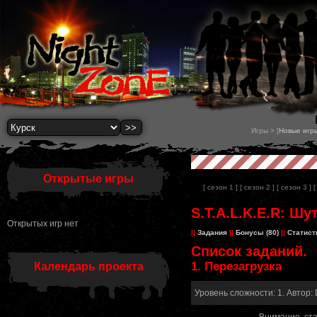
Игры > [
Новые игр
Открытые игры
[ сезон 1 ]
[ сезон 2 ]
[ сезон 3 ]
[
S.T.A.L.K.E.R: Шу
Открытых игр нет
||
Задания
||
Бонусы (80)
||
Статист
Список заданий.
1. Перезагрузка
Календарь проекта
Уровень сложности: 1. Автор: 