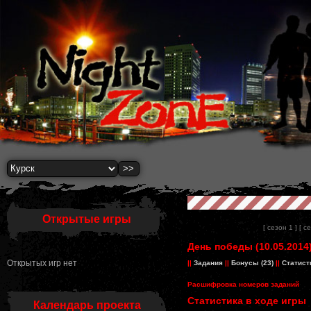
Открытые игры
[ сезон 1 ]
[ с
День победы (10.05.2014
Открытых игр нет
||
Задания
||
Бонусы (23)
||
Статист
Расшифровка номеров заданий
Статистика в ходе игры
Календарь проекта