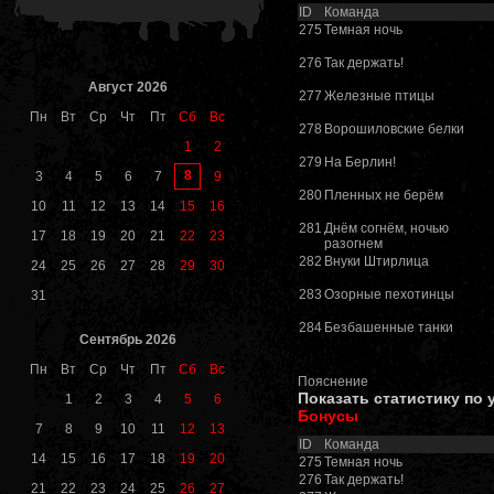
ID
Команда
275
Темная ночь
276
Так держать!
Август 2026
277
Железные птицы
Пн
Вт
Ср
Чт
Пт
Сб
Вс
278
Ворошиловские белки
1
2
279
На Берлин!
8
3
4
5
6
7
9
280
Пленных не берём
10
11
12
13
14
15
16
281
Днём согнём, ночью
17
18
19
20
21
22
23
разогнем
282
Внуки Штирлица
24
25
26
27
28
29
30
283
Озорные пехотинцы
31
284
Безбашенные танки
Сентябрь 2026
Пн
Вт
Ср
Чт
Пт
Сб
Вс
Пояснение
Показать статистику по
1
2
3
4
5
6
Бонусы
7
8
9
10
11
12
13
ID
Команда
14
15
16
17
18
19
20
275
Темная ночь
276
Так держать!
21
22
23
24
25
26
27