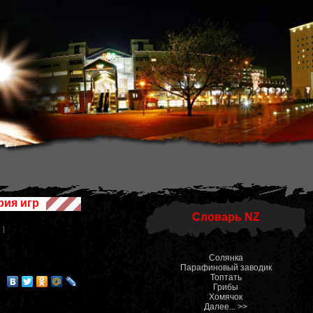
рия игр
Словарь NZ
0
]
Солянка
Парафиновый заводик
Топтать
Грибы
Хомячок
Далее... >>