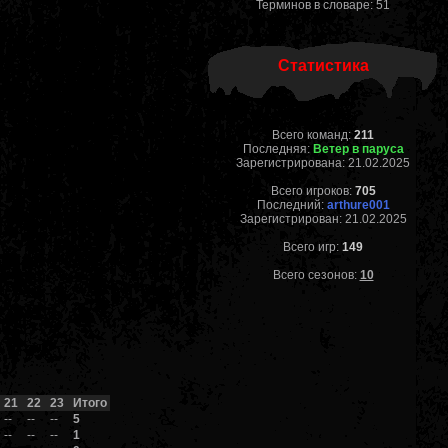
Терминов в словаре: 51
Статистика
Всего команд:
211
Последняя:
Ветер в паруса
Зарегистрирована: 21.02.2025
Всего игроков:
705
Последний:
arthure001
Зарегистрирован: 21.02.2025
Всего игр:
149
Всего сезонов:
10
21
22
23
Итого
--
--
--
5
--
--
--
1