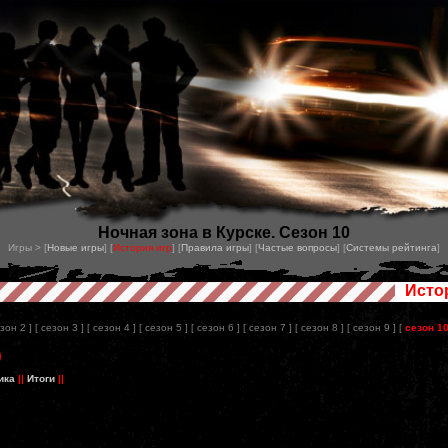
Ночная зона в Курске. Сезон 10
Игры > [
Новые игры
] [
История игр
] [
Правила игры
] [
Частые вопросы
] [
Системы рейтинга
]
Исто
езон 2 ]
[ сезон 3 ]
[ сезон 4 ]
[ сезон 5 ]
[ сезон 6 ]
[ сезон 7 ]
[ сезон 8 ]
[ сезон 9 ]
[
сезон 1
)
ика
||
Итоги
||