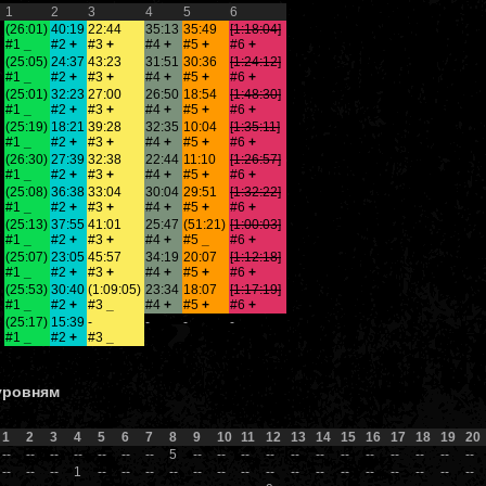
1
2
3
4
5
6
(26:01)
40:19
22:44
35:13
35:49
[1:18:04]
#1
_
#2
+
#3
+
#4
+
#5
+
#6
+
(25:05)
24:37
43:23
31:51
30:36
[1:24:12]
#1
_
#2
+
#3
+
#4
+
#5
+
#6
+
(25:01)
32:23
27:00
26:50
18:54
[1:48:30]
#1
_
#2
+
#3
+
#4
+
#5
+
#6
+
(25:19)
18:21
39:28
32:35
10:04
[1:35:11]
#1
_
#2
+
#3
+
#4
+
#5
+
#6
+
(26:30)
27:39
32:38
22:44
11:10
[1:26:57]
#1
_
#2
+
#3
+
#4
+
#5
+
#6
+
(25:08)
36:38
33:04
30:04
29:51
[1:32:22]
#1
_
#2
+
#3
+
#4
+
#5
+
#6
+
(25:13)
37:55
41:01
25:47
(51:21)
[1:00:03]
#1
_
#2
+
#3
+
#4
+
#5
_
#6
+
(25:07)
23:05
45:57
34:19
20:07
[1:12:18]
#1
_
#2
+
#3
+
#4
+
#5
+
#6
+
(25:53)
30:40
(1:09:05)
23:34
18:07
[1:17:19]
#1
_
#2
+
#3
_
#4
+
#5
+
#6
+
(25:17)
15:39
-
-
-
-
#1
_
#2
+
#3
_
 уровням
1
2
3
4
5
6
7
8
9
10
11
12
13
14
15
16
17
18
19
20
--
--
--
--
--
--
--
5
--
--
--
--
--
--
--
--
--
--
--
--
--
--
--
1
--
--
--
--
--
--
--
--
--
--
--
--
--
--
--
--