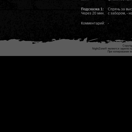
Подсказка 1:
Спрячь за выс
Через 20 мин.
с забором, - 
Комментарий:
-
Copyrig
NightZone® является зарегист
При копировании м