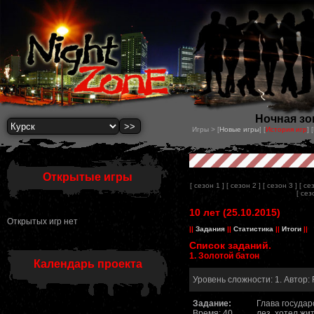
Ночная зон
Игры > [
Новые игры
] [
История игр
] [
Открытые игры
[ сезон 1 ]
[ сезон 2 ]
[ сезон 3 ]
[ се
[ сез
10 лет (25.10.2015)
Открытых игр нет
||
Задания
||
Статистика
||
Итоги
||
Список заданий.
1. Золотой батон
Календарь проекта
Уровень сложности: 1. Автор: 
Задание:
Глава государс
Время: 40
лез, хотел жит