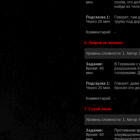
мин.
поняв, что дел
найди их тепе
Подсказка 1:
Говорят, там 
Через 20 мин.
трубы под дор
Комментарий:
-
6. Лавров не виноват
Уровень сложности: 1. Автор: 
Задание:
В Германии с
Время: 40
разрушение б
мин.
топориками. Д
Подсказка 1:
Говорят, даже
Через 20 мин.
бросил это дел
Комментарий:
-
7. Сухой закон
Уровень сложности: 1. Автор: 
Задание:
Противники к
Время: 40
злоумышленни
мин.
флаконов пус