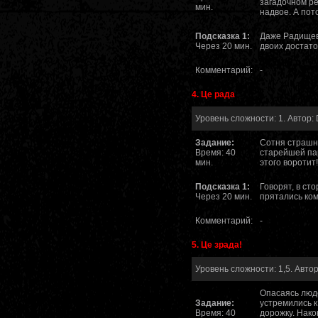
загадочном р
мин.
надвое. А пот
Подсказка 1:
Даже Радищев
Через 20 мин.
двоих достато
Комментарий:
-
4. Це рада
Уровень сложности: 1. Автор: 
Задание:
Сотня страшн
Время: 40
старейшей пар
мин.
этого воротит!
Подсказка 1:
Говорят, в ст
Через 20 мин.
прятались ко
Комментарий:
-
5. Це зрада!
Уровень сложности: 1,5. Автор
Опасаясь люд
Задание:
устремились к
Время: 40
дорожку. Нако