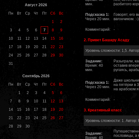
мин.
разбитого кор
Август 2026
Пн
Вт
Ср
Чт
Пт
Сб
Вс
Подсказка 1:
Говорят, его 
Через 20 мин.
вагончиком. :-)
1
2
Комментарий:
-
7
3
4
5
6
8
9
10
11
12
13
14
15
16
2. Привет Башару Асаду
17
18
19
20
21
22
23
Уровень сложности: 1,5. Автор
24
25
26
27
28
29
30
Задание:
Разыграли, ка
31
Время: 40
оставив впере
мин.
ругаясь, арабы
Сентябрь 2026
Даже школьник
Подсказка 1:
Пн
Вт
Ср
Чт
Пт
Сб
Вс
на пятёрки в 
Через 20 мин.
на арабском яз
1
2
3
4
5
6
Комментарий:
-
7
8
9
10
11
12
13
14
15
16
17
18
19
20
3. Креативный класс
21
22
23
24
25
26
27
Уровень сложности: 1. Автор: 
28
29
30
Путешественн
Задание:
пословицы, а 
Время: 40