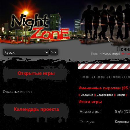
Ночна
Игры > [
Новые игры
] [
Истор
Открытые игры
[ сезон 1 ]
[ сезон 2 ]
[ сезон 3 ]
[ с
Именинные пирожки (05.1
Открытых игр нет
||
Задания
||
Статистика
||
Итоги
||
Итоги игры
Календарь проекта
Номер игры:
5 д/р (ID
Тип игры:
Корпора