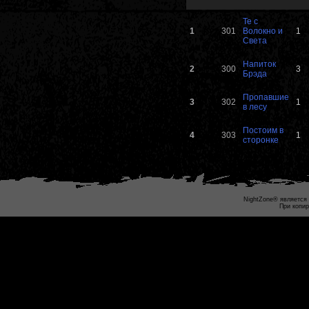
Те с
1
301
Волокно и
1
Света
Напиток
2
300
3
Брэда
Пропавшие
3
302
1
в лесу
Постоим в
4
303
1
сторонке
NightZone® является 
При копир