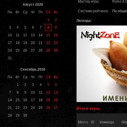
Мастер игры:
Rulez & 
Август 2026
Система рейтинга:
По обще
Пн
Вт
Ср
Чт
Пт
Сб
Вс
1
2
Легенда:
8
3
4
5
6
7
9
10
11
12
13
14
15
16
17
18
19
20
21
22
23
24
25
26
27
28
29
30
31
Сентябрь 2026
Пн
Вт
Ср
Чт
Пт
Сб
Вс
1
2
3
4
5
6
7
8
9
10
11
12
13
14
15
16
17
18
19
20
21
22
23
24
25
26
27
Итоги игры.
28
29
30
Место
ID
Команда
Иг