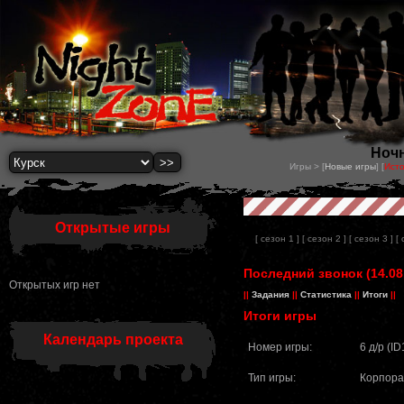
Ночн
Игры > [
Новые игры
] [
Исто
Открытые игры
[ сезон 1 ]
[ сезон 2 ]
[ сезон 3 ]
[
Последний звонок (14.08
Открытых игр нет
||
Задания
||
Статистика
||
Итоги
||
Итоги игры
Календарь проекта
Номер игры:
6 д/р (I
Тип игры:
Корпора