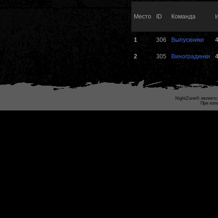
Место
ID
Команда
1
306
Выпускники
2
305
Виноградинки
NightZone® являетс
При коп