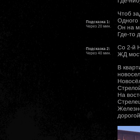
Где-ниб
Чтоб за
Одного 
Подсказка 1:
Через 20 мин.
Он на м
Где-то 
Со 2-й 
Подсказка 2:
Через 40 мин.
ЖД мост
В кварт
новосел
Новосёл
Стрелой
На вост
Стрелец
Железно
дорогой