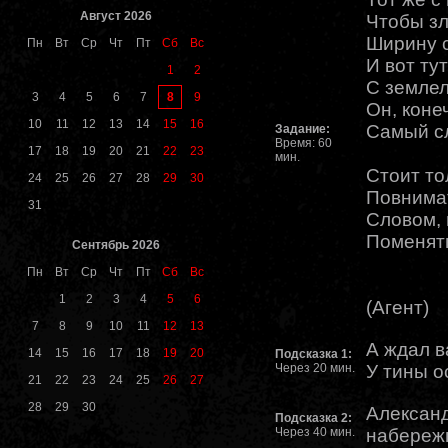
Август 2026
Чтобы зл
Ширину с
Пн
Вт
Ср
Чт
Пт
Сб
Вс
И вот ту
1
2
С земле
8
3
4
5
6
7
9
Он, коне
10
11
12
13
14
15
16
Самый сл
Задание:
Время: 60
17
18
19
20
21
22
23
мин.
Стоит то
24
25
26
27
28
29
30
Повнимат
31
Словом, 
Поменят
Сентябрь 2026
Пн
Вт
Ср
Чт
Пт
Сб
Вс
1
2
3
4
5
6
(Агент)
7
8
9
10
11
12
13
А ждал в
14
15
16
17
18
19
20
Подсказка 1:
Через 20 мин.
У тины ос
21
22
23
24
25
26
27
28
29
30
Александ
Подсказка 2:
Через 40 мин.
набережн