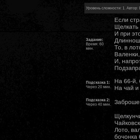
Уровень сложности: 1. Автор: 
Если ст
Щелкать 
И при эт
Длинноше
Задание:
Время: 60
То, в лот
мин.
Валенки,
И, напро
Подзапра
На 66-й,
Подсказка 1:
Через 20 мин.
На чай и
Подсказка 2:
Заброшен
Через 40 мин.
Щелкунчи
Чайковск
Лото, ва
бочонка 