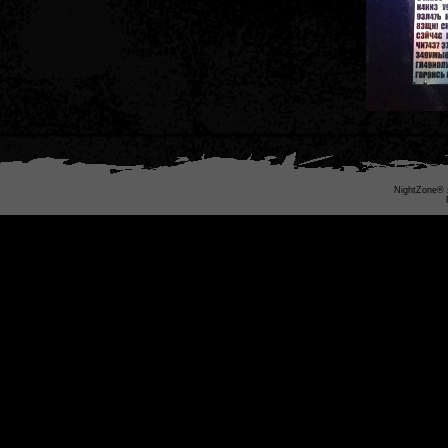
NightZone® 