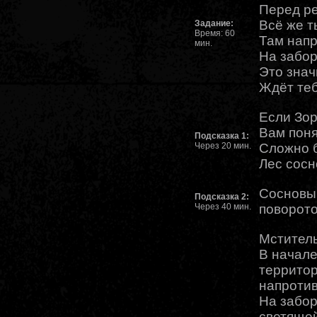
Перед р
Всё же т
Задание:
Время: 60
Там напр
мин.
На забор
Это знач
Ждёт те
Если Зор
Вам поня
Подсказка 1:
Через 20 мин.
Сложно б
Лес сосн
Сосновый
Подсказка 2:
Через 40 мин.
поворото
Мститель
В начале
территор
напротив
На забор
светящей