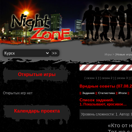
Игры > [
Новые игр
Открытые игры
[ сезон 1 ]
[ сезон 2 ]
[ сезон 3 ]
[
Вредные советы (07.08.2
Открытых игр нет
||
Задания
||
Статистика
||
Итоги
||
Список заданий.
1. Показывают, кросивое…
Календарь проекта
Уровень сложности: 1. Автор: 
«Кто от 
Тот же с