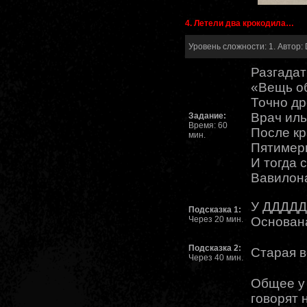
4. Летели два крокодила…
Уровень сложности: 1. Автор: 
Разгадат
«Вещь о
Точно др
Врач иль
Задание:
Время: 60
После кр
мин.
Пятимерн
И тогда 
Вавилона
У ДДДДД
Подсказка 1:
Через 20 мин.
Основан
Подсказка 2:
Старая в
Через 40 мин.
Общее у 
говорят 