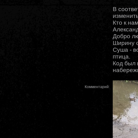
В соотве
изменить
Кто к нам
Алексан
Добро л
Ширину с
Суша - в
птица.
Код был 
набережн
Комментарий: