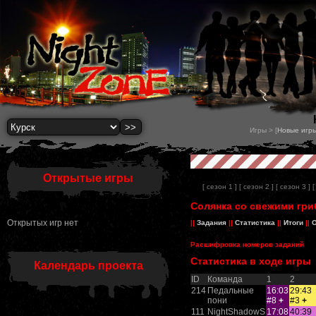
Игры > [
Новые игр
Открытые игры
[ сезон 1 ]
[ сезон 2 ]
[ сезон 3 ]
[
Солянка со свежими гриб
Открытых игр нет
||
Задания
||
Статистика
||
Итоги
||
О
Расшифровка номеров заданий
Статистика в ходе игры
Календарь проекта
ID
Команда
1
2
214
Педальные
16:03
29:43
пони
#8
+
#3
+
111
NightShadowS
17:08
40:39