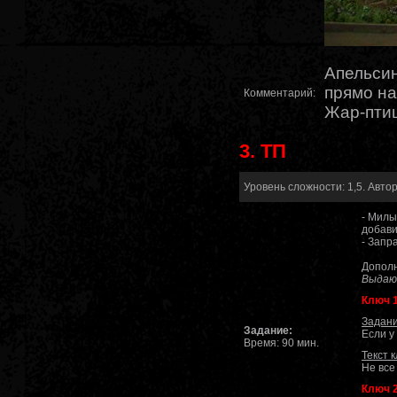
Апельсин
прямо на
Комментарий:
Жар-птиц
3. ТП
Уровень сложности: 1,5. Автор
- Милы
добави
- Запр
Дополн
Выдают
Ключ 
Задани
Задание:
Если у
Время: 90 мин.
Текст 
Не все 
Ключ 