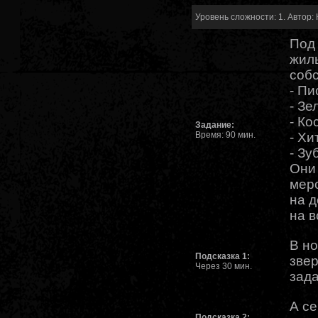
Уровень сложности: 1. Автор: 
Под 
жил
собс
- Пи
- Зе
- Ко
Задание:
Время: 90 мин.
- Хи
- Зу
Они
меро
на д
на в
В но
Подсказка 1:
звер
Через 30 мин.
зада
А се
Подсказка 2: