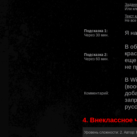
Задани
Или кл
Текст 
Не все
Подсказка 1:
Я на
Через 30 мин.
В об
крас
Подсказка 2:
Через 60 мин.
еще 
не п
В Wi
(воо
доба
Комментарий:
запр
русс
4. Внеклассное 
Уровень сложности: 2. Автор: 