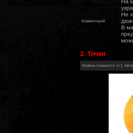
На к
укра
Не х
дюжи
Комментарий:
В ма
пред
можн
2. Точки
Уровень сложности: 1+1. Автор