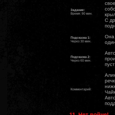
свое
собо
Задание:
Время: 90 мин.
крыл
С др
подн
Она 
Подсказка 1:
Через 30 мин.
оди
Авт
Подсказка 2:
прои
Через 60 мин.
пуст
Алин
речк
нижн
Комментарий:
Чайк
Авт
под
11. Нет войне!