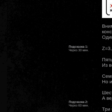
Вним
конс
Один
Подсказка 1:
Z=3,
Через 30 мин.
Пять
Из в
Сем
Но и
Шест
А ве
Подсказка 2:
Через 60 мин.
Три 