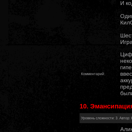
И ко
Один
КилО
Шест
Игра
Циф
нек
гипе
ввес
Комментарий:
акку
пре
были
10. Эмансипаци
Уровень сложности: 3. Автор: 
Алин