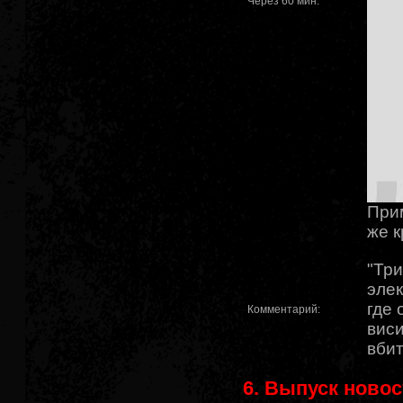
Через 60 мин.
Прим
же 
"Три
элек
где 
Комментарий:
виси
вби
6. Выпуск ново