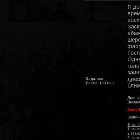
Я до
врем
восх
Заск
абаж
шеро
фарм
посл
Одна
голо
заин
двер
Задание:
Время: 100 мин.
ближ
Дополн
Выдают
Ключ 
Задани
Текст 
1 этаж
2 этаж
3 этаж