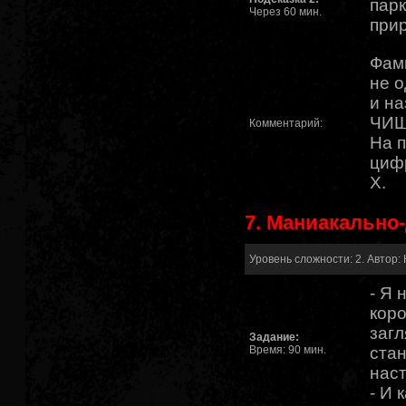
парк
Через 60 мин.
при
Фами
не 
и на
ЧИЩЕ
Комментарий:
На п
цифр
Х.
7. Маниакально
Уровень сложности: 2. Автор: 
- Я 
коро
загл
Задание:
Время: 90 мин.
стан
наст
- И