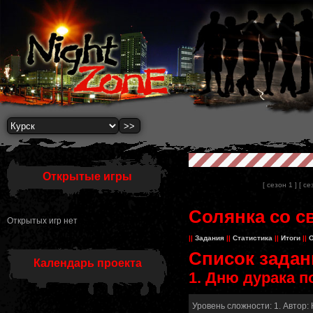
Открытые игры
[ сезон 1 ]
[ се
Солянка со св
Открытых игр нет
||
Задания
||
Статистика
||
Итоги
||
О
Список задан
Календарь проекта
1. Дню дурака 
Уровень сложности: 1. Автор: 