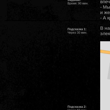
Задание:
впеч
Время: 90 мин.
- Мы
и же
- А 
В на
Подсказка 1:
Через 30 мин.
элек
Подсказка 2: