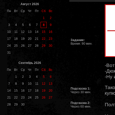
Август 2026
Пн
Вт
Ср
Чт
Пт
Сб
Вс
1
2
8
3
4
5
6
7
9
10
11
12
13
14
15
16
17
18
19
20
21
22
23
Задание:
Время: 90 мин.
24
25
26
27
28
29
30
31
Сентябрь 2026
-Вот
Пн
Вт
Ср
Чт
Пт
Сб
Вс
-Дюж
-Ну 
1
2
3
4
5
6
7
8
9
10
11
12
13
Тако
Подсказка 1:
14
15
16
17
18
19
20
Через 30 мин.
куп
21
22
23
24
25
26
27
Подсказка 2:
Полт
28
29
30
Через 60 мин.