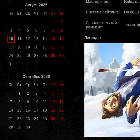
Мастер игры:
Rulez & 
Август 2026
Система рейтинга:
По обще
Пн
Вт
Ср
Чт
Пт
Сб
Вс
1
2
Дополнительный
- смарт
реквизит:
3
4
5
6
7
8
9
Легенда:
10
11
12
13
14
15
16
17
18
19
20
21
22
23
24
25
26
27
28
29
30
31
Сентябрь 2026
Пн
Вт
Ср
Чт
Пт
Сб
Вс
1
2
3
4
5
6
7
8
9
10
11
12
13
14
15
16
17
18
19
20
21
22
23
24
25
26
27
28
29
30