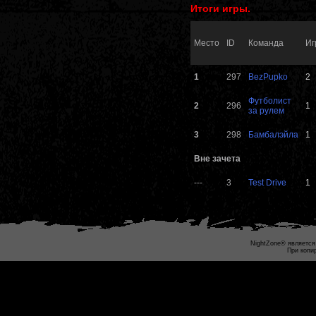
Итоги игры.
Место
ID
Команда
Иг
1
297
BezPupko
2
Футболист
2
296
1
за рулем
3
298
Бамбалэйла
1
Вне зачета
---
3
Test Drive
1
NightZone® является
При копи