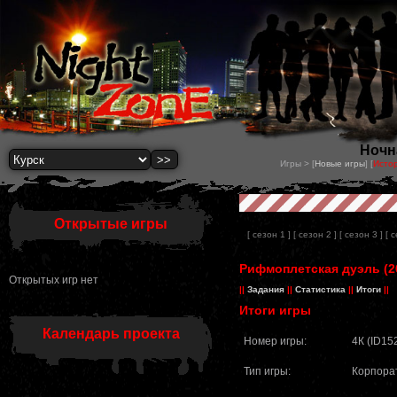
Ночна
Игры > [
Новые игры
] [
Истор
Открытые игры
[ сезон 1 ]
[ сезон 2 ]
[ сезон 3 ]
[ 
Рифмоплетская дуэль (26
Открытых игр нет
||
Задания
||
Статистика
||
Итоги
||
Итоги игры
Календарь проекта
Номер игры:
4К (ID15
Тип игры:
Корпора