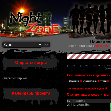
Ночная зон
Игры > [
Новые игры
] [
История игр
] [
Открытые игры
[ сезон 1 ]
[ сезон 2 ]
[ сезон 3 ]
[ се
[ сез
Рифмоплетская дуэль (26
Открытых игр нет
||
Задания
||
Статистика
||
Итоги
||
Расшифровка номеров заданий
Календарь проекта
Статистика в ходе игры
ID
Команда
298
Бамбалэйла