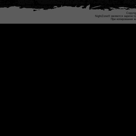
Copyrig
NightZone® является зарегист
При копировании м