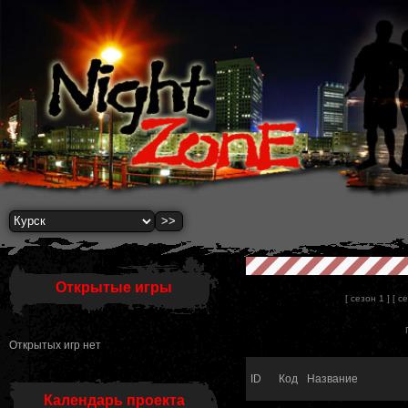
Открытые игры
[ сезон 1 ]
[ с
Открытых игр нет
ID
Код
Название
Календарь проекта