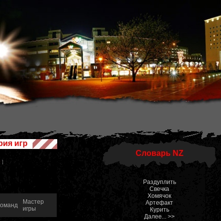
рия игр
Словарь NZ
0
]
Раздуплить
Свечка
Хомячок
Мастер
Артефакт
Команд
игры
Курить
Далее... >>