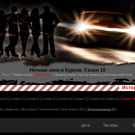
Ночная зона в Курске. Сезон 10
Игры > [
Новые игры
] [
История игр
] [
Правила игры
] [
Частые вопросы
] [
Системы рейтинга
]
Исто
езон 2 ]
[ сезон 3 ]
[ сезон 4 ]
[ сезон 5 ]
[ сезон 6 ]
[ сезон 7 ]
[ сезон 8 ]
[ сезон 9 ]
[
сезон 1
По типам игр:
[ Все игры ]
[
сезонная (4)
] [
вне сезона (4)
] [
Корпоративная (7)
]
Дата
Тип игры