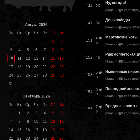
Ну, погоди!
144
2К
[
Задания
][
В ходе игры
День победы
147
3К
Август 2026
[
Задания
][
Бонусы (23)
]
Пн
Вт
Ср
Чт
Пт
Сб
Вс
Мартовские коты
4 д/
151
1
2
р
[
Задания
][
В ходе игры
3
4
5
6
7
8
9
Рифмоплетская д
152
4К
10
11
12
13
14
15
16
[
Задания
][
В ходе игры
17
18
19
20
21
22
23
Именинные пирож
5 д/
153
24
25
26
27
28
29
30
р
[
Задания
][
В ходе игры
31
Последний звонок
6 д/
154
р
Сентябрь 2026
[
Задания
][
В ходе игры
Пн
Вт
Ср
Чт
Пт
Сб
Вс
Вредные советы
7 д/
155
р
1
2
3
4
5
6
[
Задания
][
В ходе игры
7
8
9
10
11
12
13
14
15
16
17
18
19
20
21
22
23
24
25
26
27