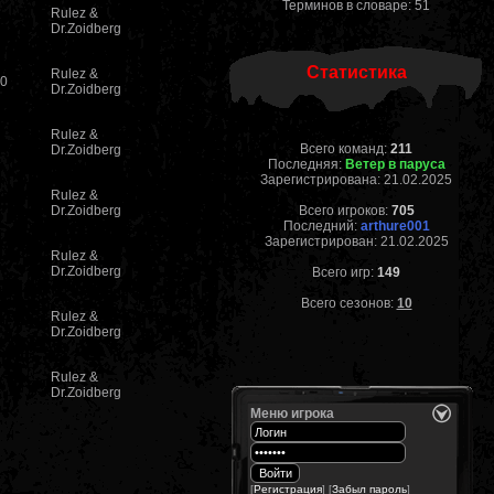
Терминов в словаре: 51
Rulez &
Dr.Zoidberg
Статистика
Rulez &
0
Dr.Zoidberg
Rulez &
Всего команд:
211
Dr.Zoidberg
Последняя:
Ветер в паруса
Зарегистрирована: 21.02.2025
Rulez &
Dr.Zoidberg
Всего игроков:
705
Последний:
arthure001
Зарегистрирован: 21.02.2025
Rulez &
Dr.Zoidberg
Всего игр:
149
Всего сезонов:
10
Rulez &
Dr.Zoidberg
Rulez &
Dr.Zoidberg
Меню игрока
[
Регистрация
] [
Забыл пароль
]